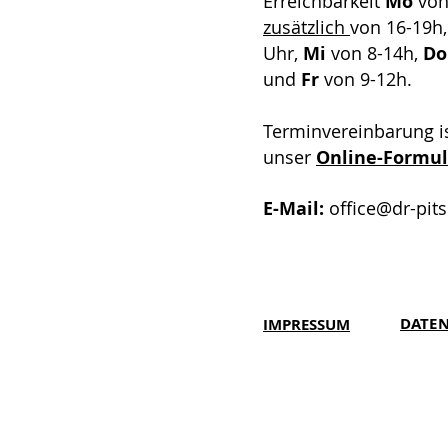
Erreichbarkeit
Mo
von
zusätzlich
von 16-19h
Uhr,
Mi
von 8-14h,
D
und
Fr
von 9-12h.
Terminvereinbarung i
unser
Online-Formul
E-Mail:
office@dr-pits
DATE
IMPRESSUM